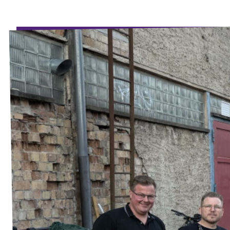
Unsere Events
Unterstützungsunterschriften
Mache bei Volt mit!
Deine Spende an Volt Berlin
Newsticker BVV
Jobs bei Volt Deutschland