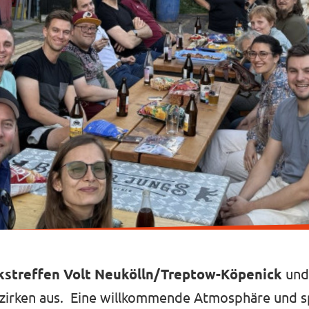
kstreffen Volt Neukölln/Treptow-Köpenick
und 
ezirken aus. Eine willkommende Atmosphäre und 