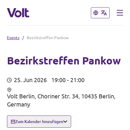
Schließen
Schließen
Events
/
Bezirkstreffen Pankow
Sprache auswählen
Deutsch
Bezirkstreffen Pankow
Programm
25. Jun 2026
19:00 - 21:00
Über Volt
Weitere Volt-Websites in
Volt Berlin, Choriner Str. 34, 10435 Berlin,
Deutschland
Menschen
Germany
unf*ck berlin
Zum Kalender hinzufügen
Neuigkeiten