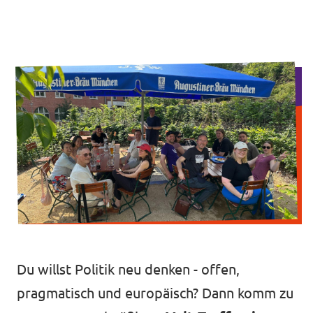
Volt Deutschland
Unsere Events
Volt in deinem Bundesland
unf*ck berlin
Mitmachen
Spenden
unf*ck berlin
Du willst Politik neu denken - offen,
pragmatisch und europäisch? Dann komm zu