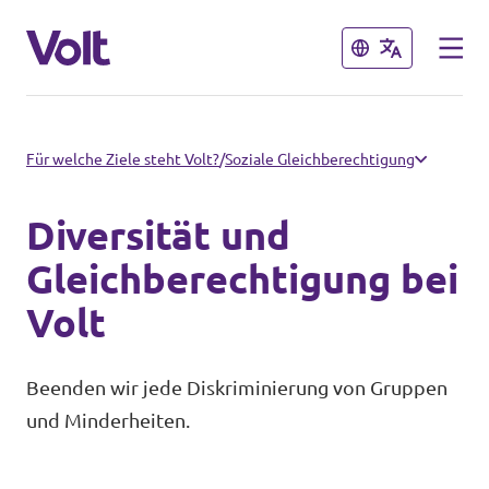
Schließen
Schließen
Sprache auswählen
Für welche Ziele steht Volt?
/
Soziale Gleichberechtigung
Deutsch
Diversität und
Programm
Gleichberechtigung bei
Volt
Über Volt
Weitere Volt-Websites in
Deutschland
Menschen
Beenden wir jede Diskriminierung von Gruppen
und Minderheiten.
unf*ck berlin
Neuigkeiten