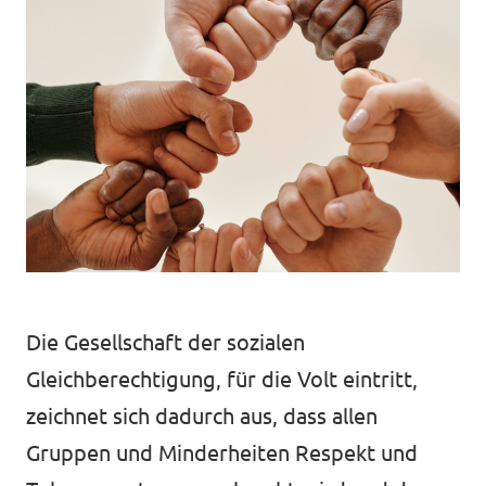
Volt Deutschland
Unsere Events
Volt in deinem Bundesland
unf*ck berlin
Mitmachen
Spenden
Die Gesellschaft der sozialen
Gleichberechtigung, für die Volt eintritt,
unf*ck berlin
zeichnet sich dadurch aus, dass allen
Gruppen und Minderheiten Respekt und