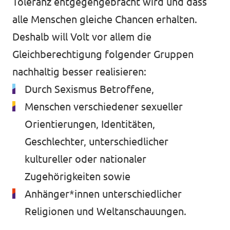
Toleranz entgegengebracht wird und dass
alle Menschen gleiche Chancen erhalten.
unf*ck berlin
Deshalb will Volt vor allem die
Datenschutz
Gleichberechtigung folgender Gruppen
Impressum
nachhaltig besser realisieren:
Transparenz
Durch Sexismus Betroffene,
Menschen verschiedener sexueller
Orientierungen, Identitäten,
Geschlechter, unterschiedlicher
kultureller oder nationaler
Zugehörigkeiten sowie
Anhänger*innen unterschiedlicher
Religionen und Weltanschauungen.