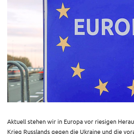
Unsere Events
Unterstützungsunterschriften
Mache bei Volt mit!
Deine Spende an Volt Berlin
Newsticker BVV
Jobs bei Volt Deutschland
Aktuell stehen wir in Europa vor riesigen Her
Krieg Russlands gegen die Ukraine und die vor