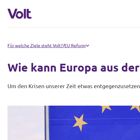
Weitere Volt-Websites in Deutschla
Für welche Ziele steht Volt?
/
EU Reform
Volt Deutschland
Wie kann Europa aus de
Programm
Volt in deinem Bundesland
Um den Krisen unserer Zeit etwas entgegenzusetzen,
Über Volt
Menschen
Neuigkeiten