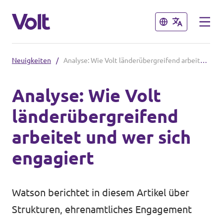
Schließen
Schließen
Neuigkeiten
/
Analyse: Wie Volt länderübergreifend arbeitet und wer sich engagiert
Weitere Volt-Websites in
Deutschland
Analyse: Wie Volt
länderübergreifend
Volt Deutschland
Programm
arbeitet und wer sich
Volt in deinem Bundesland
Über Volt
engagiert
Menschen
Watson berichtet
in diesem Artikel
über
Strukturen, ehrenamtliches Engagement
Neuigkeiten