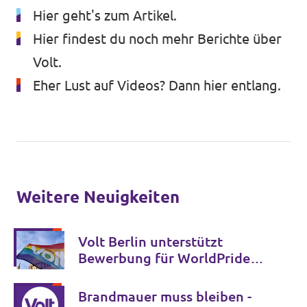
Hier geht's zum Artikel
.
Hier findest du noch mehr Berichte
über
Datenschutz
Volt.
Impressum
Eher Lust auf Videos?
Dann hier entlang.
Transparenz
Weitere Neuigkeiten
Volt Berlin unterstützt
Bewerbung für WorldPride
2032 und Verankerung im
Koalitionsvertrag
Brandmauer muss bleiben -