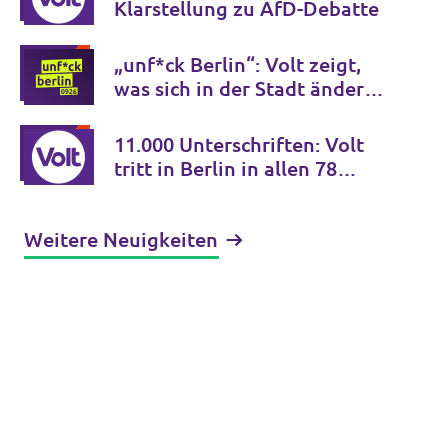
Klarstellung zu AfD-Debatte
„unf*ck Berlin“: Volt zeigt,
was sich in der Stadt ändern
muss – und liefert den Plan
gleich mit
11.000 Unterschriften: Volt
tritt in Berlin in allen 78
Wahlkreisen an
Weitere Neuigkeiten