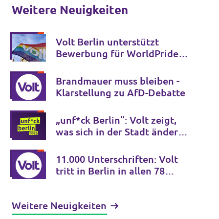
Weitere Neuigkeiten
Volt Berlin unterstützt
Bewerbung für WorldPride
2032 und Verankerung im
Koalitionsvertrag
Brandmauer muss bleiben -
Klarstellung zu AfD-Debatte
„unf*ck Berlin“: Volt zeigt,
was sich in der Stadt ändern
muss – und liefert den Plan
gleich mit
11.000 Unterschriften: Volt
tritt in Berlin in allen 78
Wahlkreisen an
Weitere Neuigkeiten