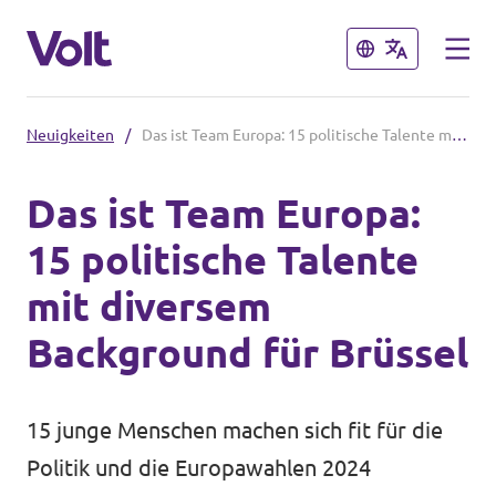
Schließen
Schließen
Neuigkeiten
/
Das ist Team Europa: 15 politische Talente mit diversem Background für Brüssel
Weitere Volt-Websites in
Deutschland
Das ist Team Europa:
15 politische Talente
Volt Deutschland
Programm
mit diversem
Volt in deinem Bundesland
Über Volt
Background für Brüssel
Menschen
15 junge Menschen machen sich fit für die
Politik und die Europawahlen 2024
Neuigkeiten