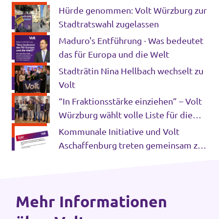
Hürde genommen: Volt Würzburg zur
Datenschutz
Stadtratswahl zugelassen
Impressum
Maduro's Entführung - Was bedeutet
das für Europa und die Welt
Kontakt
Stadträtin Nina Hellbach wechselt zu
Volt
“In Fraktionsstärke einziehen” – Volt
Würzburg wählt volle Liste für die
Stadtratswahl 2026
Kommunale Initiative und Volt
Aschaffenburg treten gemeinsam zur
Kommunalwahl 2026 an
Mehr Informationen