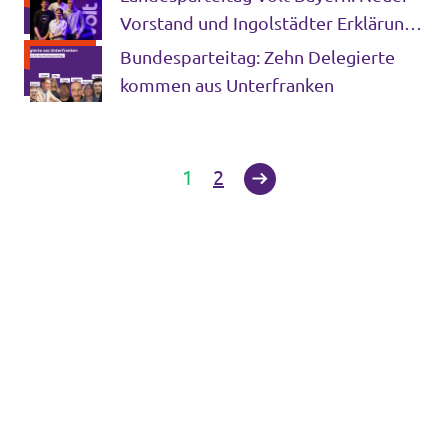
Vorstand und Ingolstädter Erklärung
zur Wiedereinführung von
Bundesparteitag: Zehn Delegierte
Grenzkontrollen.
kommen aus Unterfranken
1
2