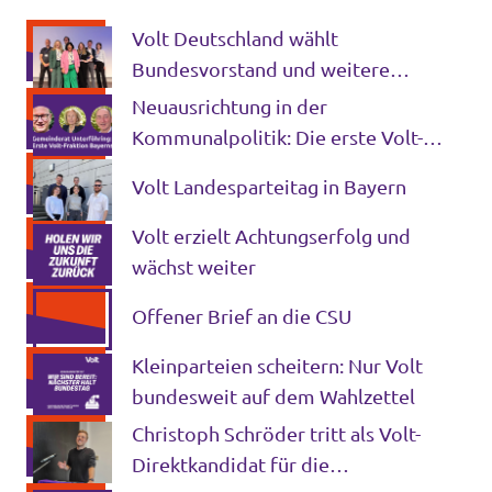
Volt Deutschland wählt
Bundesvorstand und weitere
Schlüsselämter für die kommenden
Neuausrichtung in der
Jahre
Kommunalpolitik: Die erste Volt-
Fraktion in Bayern entsteht
Volt Landesparteitag in Bayern
Volt erzielt Achtungserfolg und
wächst weiter
Offener Brief an die CSU
Kleinparteien scheitern: Nur Volt
bundesweit auf dem Wahlzettel
Christoph Schröder tritt als Volt-
Direktkandidat für die