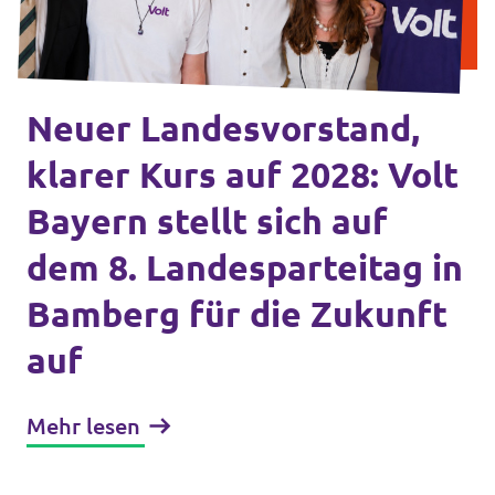
Unsere Events
Neuer Landesvorstand,
Mache bei uns mit!
klarer Kurs auf 2028: Volt
Bayern stellt sich auf
Deine Spende für Volt!
dem 8. Landesparteitag in
Bamberg für die Zukunft
In Bayern vor Ort
auf
Mehr lesen
Transparenz