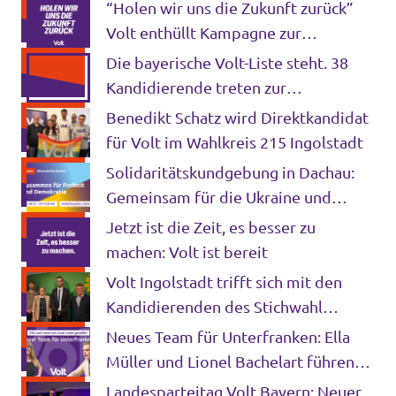
Bundestagswahl 2025 an
“Holen wir uns die Zukunft zurück”
Volt enthüllt Kampagne zur
Bundestagswahl
Die bayerische Volt-Liste steht. 38
Kandidierende treten zur
Bundestagswahl 2025 an.
Benedikt Schatz wird Direktkandidat
für Volt im Wahlkreis 215 Ingolstadt
Solidaritätskundgebung in Dachau:
Gemeinsam für die Ukraine und
unsere Demokratie
Jetzt ist die Zeit, es besser zu
machen: Volt ist bereit
Volt Ingolstadt trifft sich mit den
Kandidierenden des Stichwahl
Bündnisses
Neues Team für Unterfranken: Ella
Müller und Lionel Bachelart führen
lokales Volt-Team
Landesparteitag Volt Bayern: Neuer