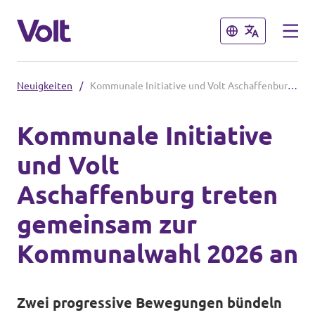
Schließen
Schließen
Neuigkeiten
/
Kommunale Initiative und Volt Aschaffenburg treten gemeinsam zur Kommunalwahl 2026 an
Volt in Bayern
Kommunale Initiative
Lokale Teams
und Volt
Programm
Aschaffenburg treten
Volt in Deutschland
Über Volt
gemeinsam zur
Website
Menschen
Kommunalwahl 2026 an
Volt in deinem Bundesland
Volt Deutschland Merchandise Shop
Neuigkeiten
Zwei progressive Bewegungen bündeln