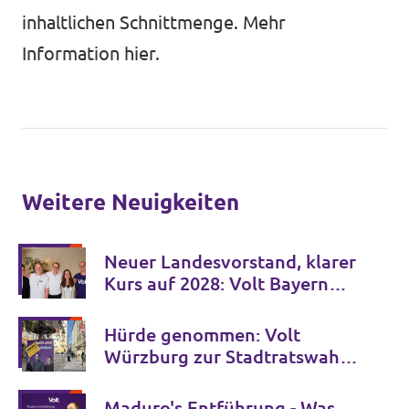
inhaltlichen Schnittmenge. Mehr
Information
hier.
Weitere Neuigkeiten
Neuer Landesvorstand, klarer
Kurs auf 2028: Volt Bayern
stellt sich auf dem 8.
Landesparteitag in Bamberg
Hürde genommen: Volt
für die Zukunft auf
Würzburg zur Stadtratswahl
zugelassen
Maduro's Entführung - Was