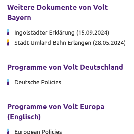
Weitere Dokumente von Volt
Unsere Events
Bayern
Ingolstädter Erklärung
(15.09.2024)
Stadt-Umland Bahn Erlangen
(28.05.2024)
Mache bei uns mit!
Deine Spende für Volt!
Programme von Volt Deutschland
Deutsche Policies
In Bayern vor Ort
Programme von Volt Europa
(Englisch)
Transparenz
European Policies