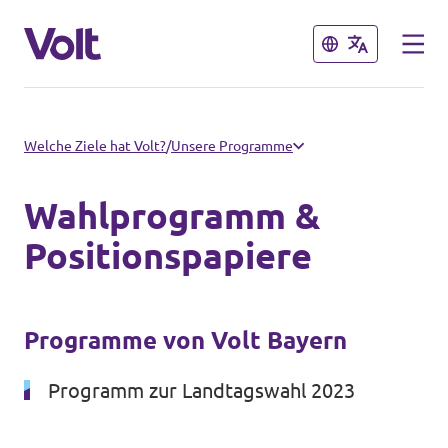
Schließen
Schließen
Volt in Bayern
Welche Ziele hat Volt?
/
Unsere Programme
Lokale Teams
Wahlprogramm &
Programm
Positionspapiere
Volt in Deutschland
Über Volt
Website
Programme von Volt Bayern
Menschen
Volt in deinem Bundesland
Programm zur Landtagswahl 2023
Volt Deutschland Merchandise Shop
Neuigkeiten