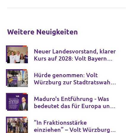
Weitere Neuigkeiten
Neuer Landesvorstand, klarer
Kurs auf 2028: Volt Bayern
stellt sich auf dem 8.
Landesparteitag in Bamberg
Hürde genommen: Volt
für die Zukunft auf
Würzburg zur Stadtratswahl
zugelassen
Maduro's Entführung - Was
bedeutet das für Europa und
die Welt
“In Fraktionsstärke
einziehen” – Volt Würzburg