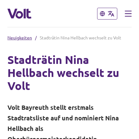
Schließen
Schließen
Neuigkeiten
/
Stadträtin Nina Hellbach wechselt zu Volt
Volt in Bayern
Stadträtin Nina
Lokale Teams
Hellbach wechselt zu
Programm
Volt
Volt in Deutschland
Über Volt
Website
Volt Bayreuth stellt erstmals
Menschen
Volt in deinem Bundesland
Stadtratsliste auf und nominiert Nina
Hellbach als
Volt Deutschland Merchandise Shop
Neuigkeiten