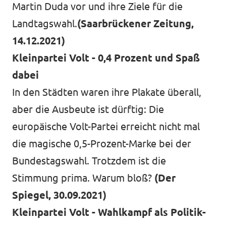
Martin Duda vor und ihre Ziele für die
Volt Deutschland Merchandise Shop
Unsere Events
Landtagswahl.
(Saarbrückener Zeitung,
14.12.2021)
Kleinpartei Volt - 0,4 Prozent und Spaß
Presse
dabei
In den Städten waren ihre Plakate überall,
Mache bei uns mit!
aber die Ausbeute ist dürftig: Die
europäische Volt-Partei erreicht nicht mal
Deine Spende für Volt!
die magische 0,5-Prozent-Marke bei der
Jobs bei Volt
Bundestagswahl. Trotzdem ist die
Stimmung prima. Warum bloß?
(Der
Spiegel, 30.09.2021)
Kleinpartei Volt - Wahlkampf als Politik-
Städteteams im Ruhrgebiet