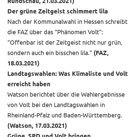
Rundschau, 21.03.2021)
Der grüne Zeitgeist schimmert lila
Nach der Kommunalwahl in Hessen schreibt
Volt in ganz Europa
die FAZ über das “Phänomen Volt”:
“Offenbar ist der Zeitgeist nicht nur grün,
Volt ist in über 30 Ländern in Europa vertreten.
sondern auch ein bisschen lila.”
(FAZ,
Hier findest du Links zu den Websites von Volt
in anderen Ländern.
18.03.2021)
Landtagswahlen: Was Klimaliste und Volt
Volt Europa
erreicht haben
Watson berichtet über die Wahlergebnisse
Alle Volt Websites
von Volt bei den Landtagswahlen in
Rheinland-Pfalz und Baden-Württemberg.
(Watson, 17.03.2021)
Grüne, SPD und Volt bringen