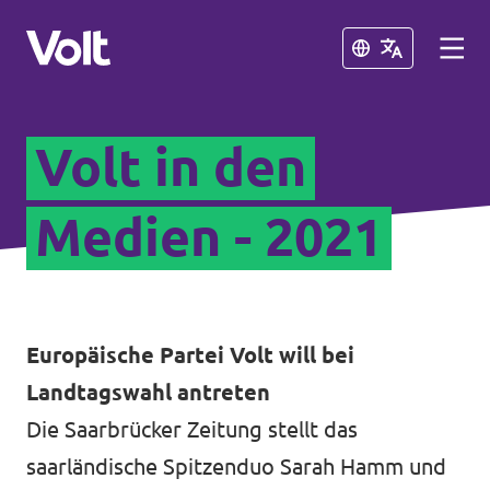
Schließen
Schließen
Volt in den
Volt in Nordrhein-Westfalen
Website von Volt NRW
Medien - 2021
Programm
Volt vor Ort in NRW
Über Volt
Volt in Deutschland
Europäische Partei Volt will bei
Menschen
Landtagswahl antreten
Website
Die Saarbrücker Zeitung stellt das
Volt in deinem Bundesland
saarländische Spitzenduo Sarah Hamm und
Neuigkeiten