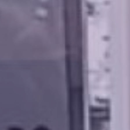
Volt Deutschland Merchandise Shop
Unsere Events
Presse
Mache bei uns mit!
Deine Spende für Volt!
Jobs bei Volt
Städteteams im Ruhrgebiet