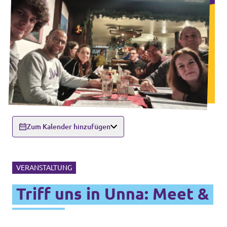
Volt in ganz Europa
Volt ist in über 30 Ländern in Europa vertreten.
Hier findest du Links zu den Websites von Volt
in anderen Ländern.
Volt Europa
Zum Kalender hinzufügen
Alle Volt Websites
VERANSTALTUNG
Triff uns in Unna: Meet &
Greet