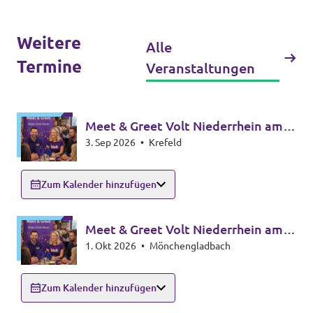
Weitere
Alle
Termine
Veranstaltungen
Meet & Greet Volt Niederrhein am 3.
3. Sep 2026
•
Krefeld
September um 18 Uhr
Zum Kalender hinzufügen
Meet & Greet Volt Niederrhein am 1.
1. Okt 2026
•
Mönchengladbach
Oktober um 18 Uhr
Zum Kalender hinzufügen