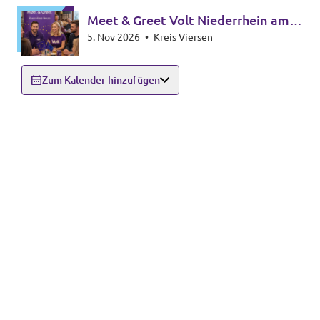
Meet & Greet Volt Niederrhein am 5.
5. Nov 2026
•
Kreis Viersen
November um 18 Uhr
Zum Kalender hinzufügen