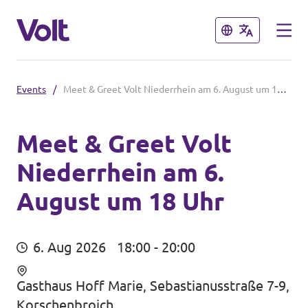
Schließen
Schließen
Events
/
Meet & Greet Volt Niederrhein am 6. August um 18 Uhr
Volt in Nordrhein-Westfalen
Website von Volt NRW
Meet & Greet Volt
Niederrhein am 6.
Programm
Teams vor Ort in NRW
August um 18 Uhr
Über Volt
Volt in Deutschland
Menschen
6. Aug 2026
18:00 - 20:00
Website
Gasthaus Hoff Marie, Sebastianusstraße 7-9,
Volt in deinem Bundesland
Neuigkeiten
Korschenbroich