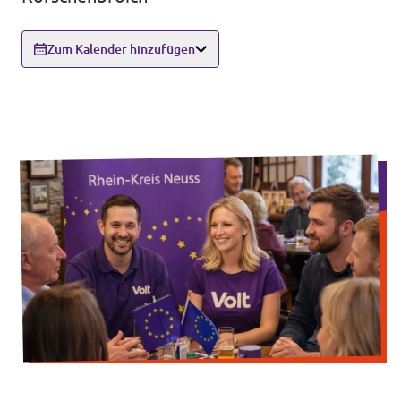
Volt Deutschland Merchandise Shop
Unsere Events
Zum Kalender hinzufügen
Presse
Mache bei uns mit!
Deine Spende für Volt!
Jobs bei Volt