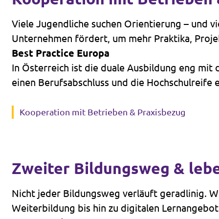
Volt Deutschland Merchandise Shop
Unsere Events
Viele Jugendliche suchen Orientierung – und vi
Unternehmen fördert, um mehr Praktika, Proje
Best Practice Europa
In Österreich ist die duale Ausbildung eng mit
Presse
einen Berufsabschluss und die Hochschulreife 
Mache bei uns mit!
Kooperation mit Betrieben & Praxisbezug
Deine Spende für Volt!
Jobs bei Volt
Zweiter Bildungsweg & leb
Nicht jeder Bildungsweg verläuft geradlinig. 
Weiterbildung bis hin zu digitalen Lernangebote