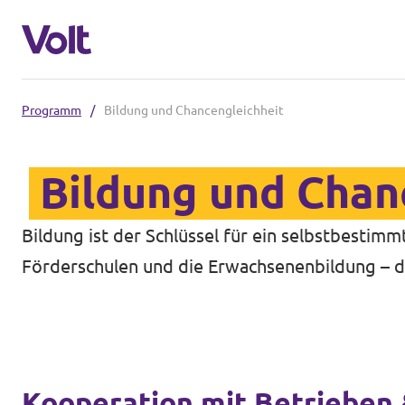
Programm
/
Bildung und Chancengleichheit
Volt in Nordrhein-Westfalen
Bildung und Chan
Website von Volt NRW
Programm
Teams vor Ort in NRW
Bildung ist der Schlüssel für ein selbstbestim
Förderschulen und die Erwachsenenbildung – d
Über Volt
Volt in Deutschland
Menschen
Website
Volt in deinem Bundesland
Neuigkeiten
Kooperation mit Betrieben