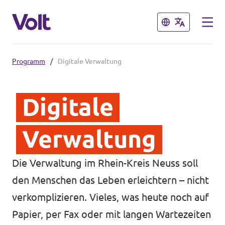
Schließen
Schließen
Programm
/
Digitale Verwaltung
Volt in Nordrhein-Westfalen
Digitale
Website von Volt NRW
Programm
Teams vor Ort in NRW
Verwaltung
Über Volt
Volt in Deutschland
Die Verwaltung im Rhein-Kreis Neuss soll
Menschen
den Menschen das Leben erleichtern – nicht
Website
verkomplizieren. Vieles, was heute noch auf
Volt in deinem Bundesland
Papier, per Fax oder mit langen Wartezeiten
Neuigkeiten