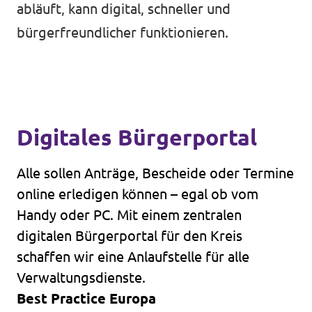
abläuft, kann digital, schneller und
Volt Deutschland Merchandise Shop
Unsere Events
bürgerfreundlicher funktionieren.
Presse
Digitales Bürgerportal
Mache bei uns mit!
Alle sollen Anträge, Bescheide oder Termine
Deine Spende für Volt!
online erledigen können – egal ob vom
Jobs bei Volt
Handy oder PC. Mit einem zentralen
digitalen Bürgerportal für den Kreis
schaffen wir eine Anlaufstelle für alle
Verwaltungsdienste.
Best Practice Europa