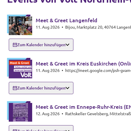
Volt Deutschland Merchandise Shop
Unsere Events
Meet & Greet Langenfeld
11. Aug 2026
•
Bijou, Marktplatz 20, 40764 Langen
Presse
Zum Kalender hinzufügen
Mache bei uns mit!
Meet & Greet im Kreis Euskirchen (Onli
11. Aug 2026
•
https://meet.google.com/psh-gvam
Deine Spende für Volt!
Zum Kalender hinzufügen
Jobs bei Volt
Meet & Greet im Ennepe-Ruhr-Kreis (E
12. Aug 2026
•
Rathskeller Gevelsberg, Mittelstra
Volt in deiner Nähe