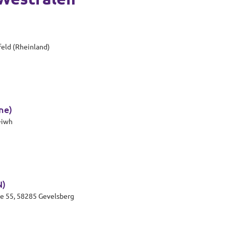
feld (Rheinland)
ne)
-iwh
N)
ße 55, 58285 Gevelsberg