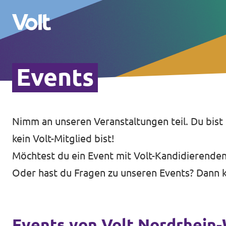
Events
Volt in Nordrhein-Westfalen
Website von Volt NRW
Nimm an unseren Veranstaltungen teil. Du bist
Programm
Teams vor Ort in NRW
kein Volt-Mitglied bist!
Über Volt
Möchtest du ein Event mit Volt-Kandidierenden
Volt in Deutschland
Oder hast du Fragen zu unseren Events? Dann k
Menschen
Website
Volt in deinem Bundesland
Neuigkeiten
Events von Volt Nordrhein