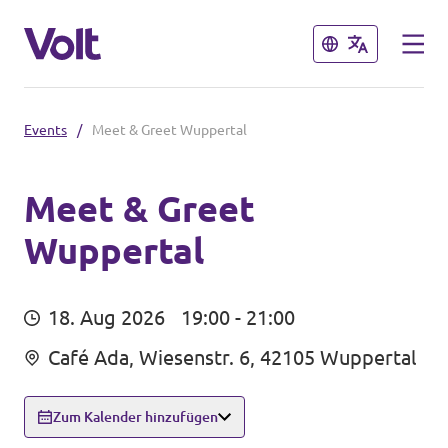
Schließen
Schließen
Events
/
Meet & Greet Wuppertal
Volt in Nordrhein-Westfalen
Website von Volt NRW
Meet & Greet
Wuppertal
Programm
Teams vor Ort in NRW
Über Volt
Volt in Deutschland
18. Aug 2026
19:00 - 21:00
Menschen
Café Ada, Wiesenstr. 6, 42105 Wuppertal
Website
Volt in deinem Bundesland
Zum Kalender hinzufügen
Neuigkeiten