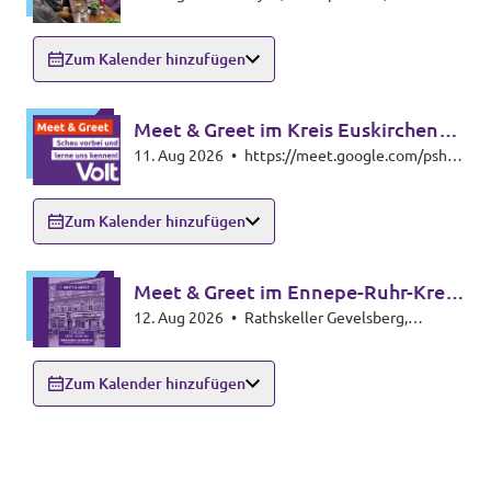
Langenfeld (Rheinland)
Zum Kalender hinzufügen
Meet & Greet im Kreis Euskirchen
11. Aug 2026
•
https://meet.google.com/psh-
(Online)
gvam-iwh
Zum Kalender hinzufügen
Meet & Greet im Ennepe-Ruhr-Kreis
12. Aug 2026
•
Rathskeller Gevelsberg,
(EN)
Mittelstraße 55, 58285 Gevelsberg
Zum Kalender hinzufügen