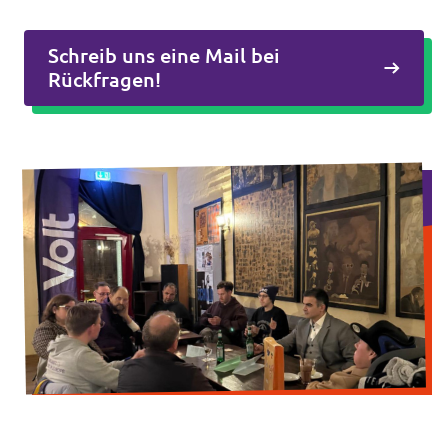
Volt Deutschland Merchandise Shop
Unsere Events
Schreib uns eine Mail bei
Rückfragen!
Presse
Mache bei uns mit!
Deine Spende für Volt!
Jobs bei Volt
Volt in deiner Nähe