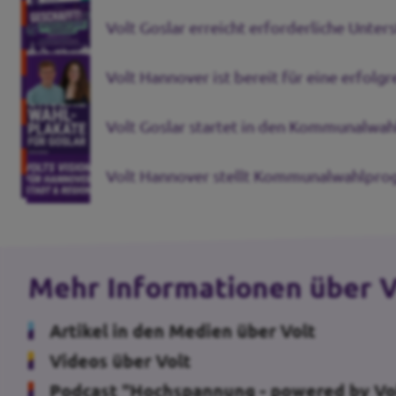
Volt Goslar erreicht erforderliche Unter
Volt Hannover ist bereit für eine erfol
Transparenz
Datenschutz
Volt Goslar startet in den Kommunalwa
Impressum
Volt Hannover stellt Kommunalwahlpr
Kontakt
Mehr Informationen über V
Artikel in den Medien über Volt
Videos über Volt
Podcast "Hochspannung - powered by Vo