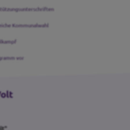
stützungsunterschriften
greiche Kommunalwahl
hlkampf
ogramm vor
olt
lt"