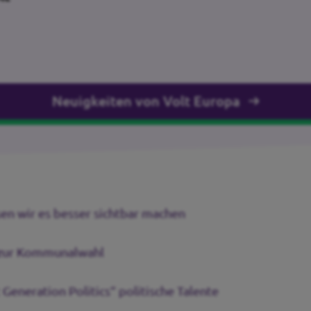
Neuigkeiten von Volt Europa
sen wir es besser sichtbar machen
t zur Kommunalwahl
Generation Politics“ politische Talente