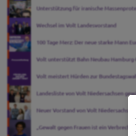
Unterstützung für iranische Massenprot
Wechsel im Volt Landesvorstand
100 Tage Merz: Der neue starke Mann Eur
Volt unterstützt Bahn Neubau Hamburg
Volt meistert Hürden zur Bundestagswa
Landesliste von Volt Niedersachsen 
Neuer Vorstand von Volt Niedersachsen
„Gewalt gegen Frauen ist ein Verbrechen