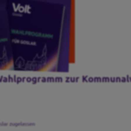
t Wahlprogramm zur Kommunal
lar zugelassen