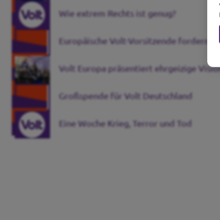
Wie extrem Rechts ist genug?
Europäische Volt-Vorsitzende fordern: 
Volt Europa präsentiert ehrgeizige Visi
Großspende für Volt Deutschland
Eine Woche Krieg, Terror und Tod