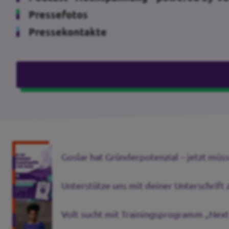
Pressefotos
Pressekontakte
Goslar hat Gründerpotenzial – jetzt müs
Unterstütze uns mit deiner Unterschrif
Volt sucht mit Trainingsprogramm „Next 