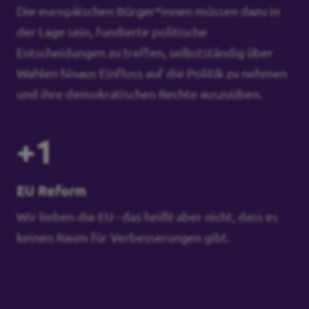
Die europäischen Bürger*innen müssen dazu in
der Lage sein, fundierte politische
Entscheidungen zu treffen, selbstständig über
Wahlen hinaus Einfluss auf die Politik zu nehmen
und ihre demokratischen Rechte auszuüben.
+1
EU Reform
Wir lieben die EU - das heißt aber nicht, dass es
keinen Raum für Verbesserungen gibt.