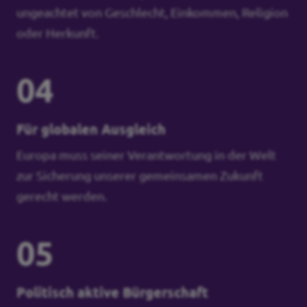
ungeachtet von Geschlecht, Einkommen, Religion
oder Herkunft.
04
Für globalen Ausgleich
Europa muss seiner Verantwortung in der Welt
zur Sicherung unserer gemeinsamen Zukunft
gerecht werden.
05
Politisch aktive Bürgerschaft