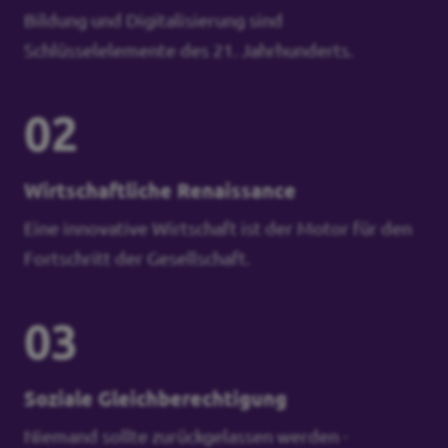
Bildung und Digitalisierung sind
Schlüsselelemente des 21. Jahrhunderts.
02
Wirtschaftliche Renaissance
Eine innovative Wirtschaft ist der Motor für den
Fortschritt der Gesellschaft.
03
Soziale Gleichberechtigung
Niemand sollte zurückgelassen werden -