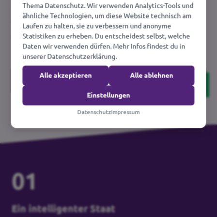
Die Herausforderung Nr. 1 - unser Vorschlag
Thema Datenschutz. Wir verwenden Analytics-Tools und
ähnliche Technologien, um diese Website technisch am
zur Reform und Stärkung der EU - ist in allen
Laufen zu halten, sie zu verbessern und anonyme
unseren nationalen Programmen identisch.
Statistiken zu erheben. Du entscheidest selbst, welche
Daten wir verwenden dürfen. Mehr Infos findest du in
unserer Datenschutzerklärung.
Alle akzeptieren
Alle ablehnen
Unsere Programme und Positionen
Einstellungen
Datenschutz
Impressum
01
Ein intelligenter Staat