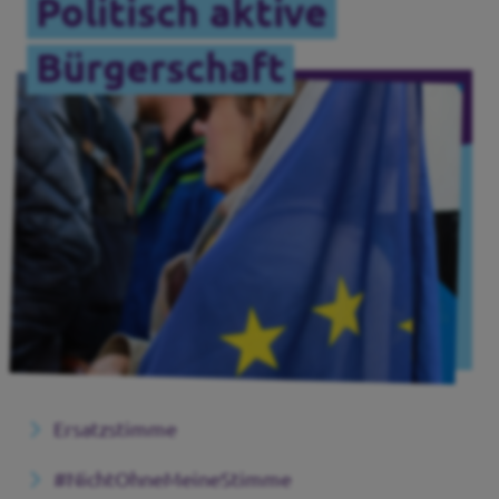
Politisch aktive
Bürgerschaft
Ersatzstimme
#NichtOhneMeineStimme