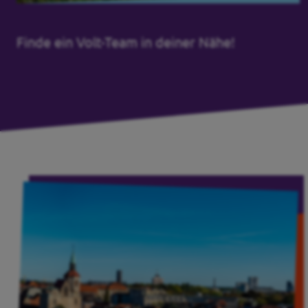
Unsere Events
Finde ein Volt-Team in deiner Nähe!
Mache bei uns mit!
Deine Spende für Volt!
Pressemitteilungen
Ergebnis BTW 2025
Events