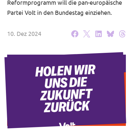
Reformprogramm will die pan-europäische
Unsere Events
Partei Volt in den Bundestag einziehen.
10. Dez 2024
Deine Spende für Volt!
Mache bei uns mit!
Pressemitteilungen
Hochspannung - powered by Volt - Podcast
Leichte Sprache
Jobs bei Volt