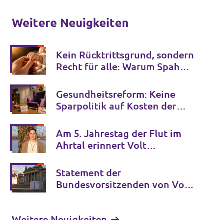
Weitere Neuigkeiten
Kein Rücktrittsgrund, sondern
Recht für alle: Warum Spahns
Familienglück kein Privileg
bleiben darf
Gesundheitsreform: Keine
Sparpolitik auf Kosten der
psychischen Gesundheit
Am 5. Jahrestag der Flut im
Ahrtal erinnert Volt
Deutschland an die Opfer der
Klimakrise und fordert
Statement der
entschlossenes Handeln
Bundesvorsitzenden von Volt
Deutschland zur GFF-Studie
über die AfD
Weitere Neuigkeiten