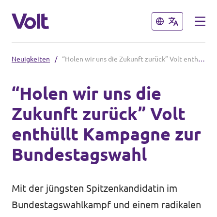
Schließen
Schließen
Neuigkeiten
/
“Holen wir uns die Zukunft zurück” Volt enthüllt Kampagne zur Bundestagswahl
Volt in Deutschland
“Holen wir uns die
Volt in deinem Bundesland
Zukunft zurück” Volt
Programm
Volt Deutschland Merchandise Shop
enthüllt Kampagne zur
Über Volt
Bundestagswahl
Menschen
Mit der jüngsten Spitzenkandidatin im
Bundestagswahlkampf und einem radikalen
Neuigkeiten