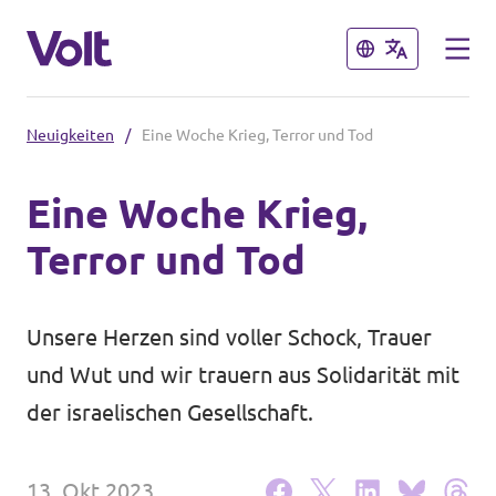
Schließen
Schließen
Neuigkeiten
/
Eine Woche Krieg, Terror und Tod
Volt in Deutschland
Eine Woche Krieg,
Volt in deinem Bundesland
Terror und Tod
Programm
Volt Deutschland Merchandise Shop
Über Volt
Unsere Herzen sind voller Schock, Trauer
und Wut und wir trauern aus Solidarität mit
Menschen
der israelischen Gesellschaft.
Neuigkeiten
13. Okt 2023