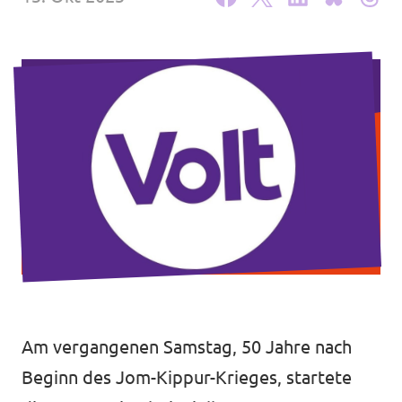
Unsere Events
Deine Spende für Volt!
Mache bei uns mit!
Pressemitteilungen
Hochspannung - powered by Volt - Podcast
Leichte Sprache
Am vergangenen Samstag, 50 Jahre nach
Jobs bei Volt
Beginn des Jom-Kippur-Krieges, startete