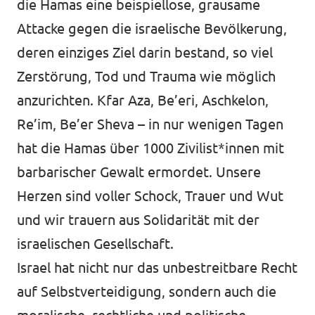
die Hamas eine beispiellose, grausame
Attacke gegen die israelische Bevölkerung,
deren einziges Ziel darin bestand, so viel
Mache mit!
Zerstörung, Tod und Trauma wie möglich
anzurichten. Kfar Aza, Be’eri, Aschkelon,
Re’im, Be’er Sheva – in nur wenigen Tagen
Transparenz
hat die Hamas über 1000 Zivilist*innen mit
barbarischer Gewalt ermordet. Unsere
Datenschutz
Herzen sind voller Schock, Trauer und Wut
Impressum
und wir trauern aus Solidarität mit der
israelischen Gesellschaft.
Israel hat nicht nur das unbestreitbare Recht
auf Selbstverteidigung, sondern auch die