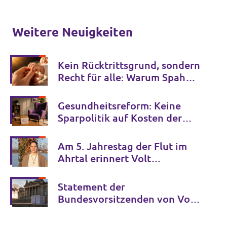
Weitere Neuigkeiten
Kein Rücktrittsgrund, sondern
Recht für alle: Warum Spahns
Familienglück kein Privileg
bleiben darf
Gesundheitsreform: Keine
Sparpolitik auf Kosten der
psychischen Gesundheit
Am 5. Jahrestag der Flut im
Ahrtal erinnert Volt
Deutschland an die Opfer der
Klimakrise und fordert
Statement der
entschlossenes Handeln
Bundesvorsitzenden von Volt
Deutschland zur GFF-Studie
über die AfD