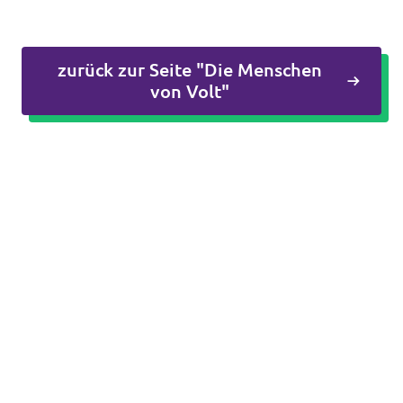
zurück zur Seite "Die Menschen
Mache mit!
von Volt"
Transparenz
Datenschutz
Impressum