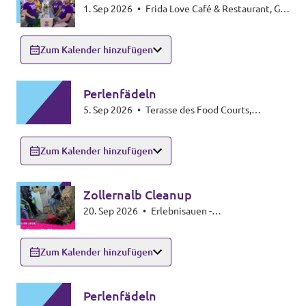
1. Sep 2026
•
Frida Love Café & Restaurant, G3
6-7, 68159 Mannheim
Transparenz
Zum Kalender hinzufügen
Datenschutz
Impressum
Perlenfädeln
5. Sep 2026
•
Terasse des Food Courts,
Rheingallerie Ludwigshafen
Zum Kalender hinzufügen
Zollernalb Cleanup
20. Sep 2026
•
Erlebnisauen -
Hindenburgstraße 75, 72336 Balingen
Zum Kalender hinzufügen
Perlenfädeln