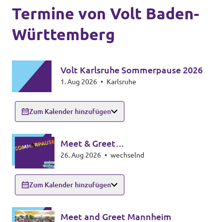
Termine von Volt Baden-
Unsere Events
Württemberg
Volt Karlsruhe Sommerpause 2026
Mache bei uns mit!
1. Aug 2026
•
Karlsruhe
Deine Spende für Volt!
Zum Kalender hinzufügen
Jobs bei Volt
Meet & Greet
26. Aug 2026
•
wechselnd
Zollernalbkreis/Sigmaringen
Unsere Teams in BW
Zum Kalender hinzufügen
Meet and Greet Mannheim