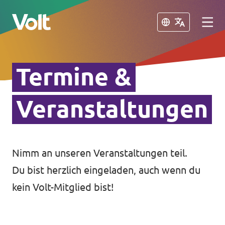
Schließen
Schließen
Termine &
Volt in Baden-Württemberg
Lokale Teams
Veranstaltungen
Programm
Volt in Deutschland
Über Volt
Nimm an unseren Veranstaltungen teil.
Website
Du bist herzlich eingeladen, auch wenn du
Menschen
Volt in deinem Bundesland
kein Volt-Mitglied bist!
Volt Deutschland Merchandise Shop
Neuigkeiten