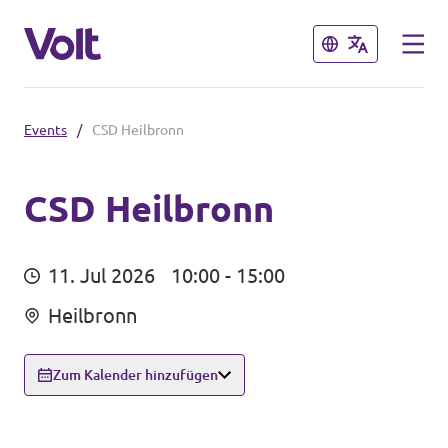
Schließen
Schließen
Events
/
CSD Heilbronn
Volt in Baden-Württemberg
Lokale Teams
CSD Heilbronn
Programm
Volt in Deutschland
11. Jul 2026
10:00 - 15:00
Über Volt
Heilbronn
Website
Menschen
Volt in deinem Bundesland
Zum Kalender hinzufügen
Volt Deutschland Merchandise Shop
Neuigkeiten