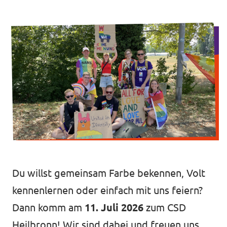
Unsere Events
Mache bei uns mit!
Deine Spende für Volt!
Jobs bei Volt
Du willst gemeinsam Farbe bekennen, Volt
Unsere Teams in BW
kennenlernen oder einfach mit uns feiern?
Dann komm am
11. Juli 2026
zum CSD
Heilbronn! Wir sind dabei und freuen uns