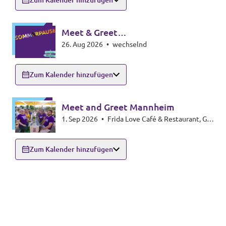
Zum Kalender hinzufügen
Meet & Greet
26. Aug 2026
•
wechselnd
Zollernalbkreis/Sigmaringen
Zum Kalender hinzufügen
Meet and Greet Mannheim
1. Sep 2026
•
Frida Love Café & Restaurant, G3
6-7, 68159 Mannheim
Zum Kalender hinzufügen