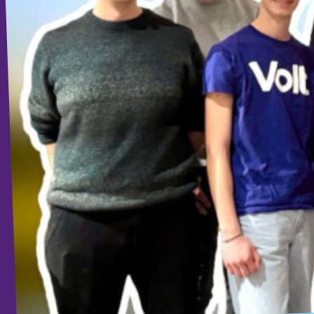
Unsere Events
Mache bei uns mit!
Deine Spende für Volt!
Jobs bei Volt
Unsere Teams in BW