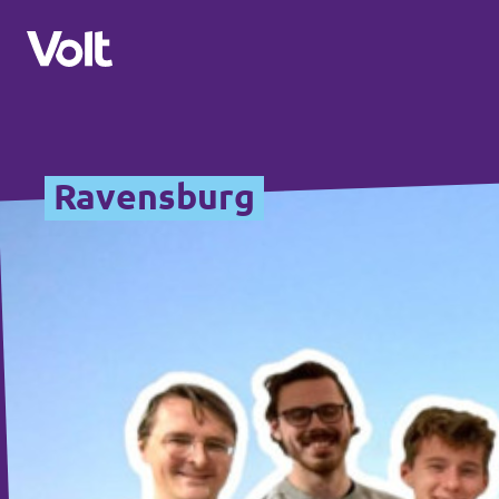
Volt in Baden-Württemberg
Ravensburg
Lokale Teams
Programm
Volt in Deutschland
Über Volt
Website
Menschen
Volt in deinem Bundesland
Volt Deutschland Merchandise Shop
Neuigkeiten