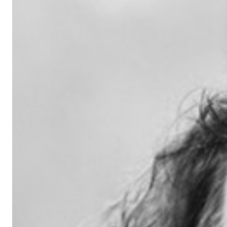
Unsere Events
Mache bei uns mit!
Deine Spende für Volt!
Jobs bei Volt
Unsere Teams in BW