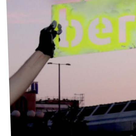
Unsere Events
Unterstützungsunterschriften
Mache bei Volt mit!
Deine Spende an Volt Berlin
Newsticker BVV
Jobs bei Volt Deutschland