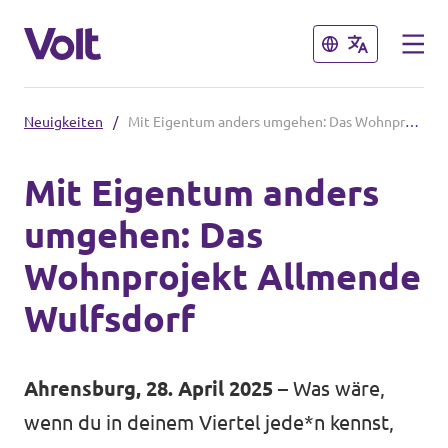
Schließen
Schließen
Neuigkeiten
/
Mit Eigentum anders umgehen: Das Wohnprojekt Allmende Wulfsdorf
Volt in Schleswig-Holstein
Mit Eigentum anders
Volt Schleswig Holstein Startseite
umgehen: Das
Programm
Lokale Teams
Wohnprojekt Allmende
Über Volt
Wulfsdorf
Volt in Deutschland
Menschen
Website
Ahrensburg, 28. April 2025
– Was wäre,
Volt in deinem Bundesland
wenn du in deinem Viertel jede*n kennst,
Neuigkeiten