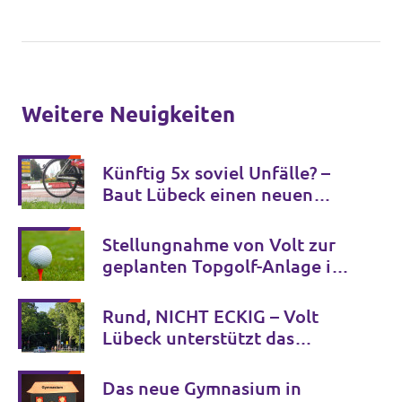
Weitere Neuigkeiten
Künftig 5x soviel Unfälle? –
Baut Lübeck einen neuen
Unfallschwerpunkt?
Stellungnahme von Volt zur
geplanten Topgolf-Anlage in
Halstenbek
Rund, NICHT ECKIG – Volt
Lübeck unterstützt das
Bürgerbegehren zum
Mühlentorteller
Das neue Gymnasium in