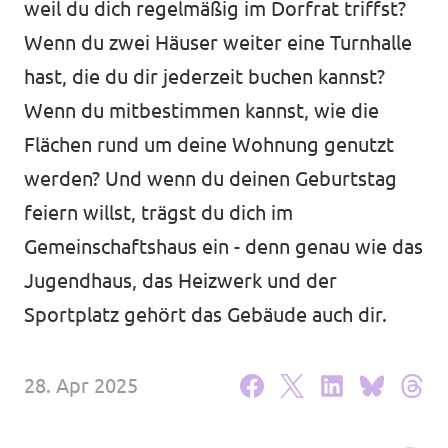
weil du dich regelmäßig im Dorfrat triffst?
Volt Deutschland Merchandise Shop
Unsere Events
Wenn du zwei Häuser weiter eine Turnhalle
hast, die du dir jederzeit buchen kannst?
Wenn du mitbestimmen kannst, wie die
Flächen rund um deine Wohnung genutzt
Mache bei Volt mit!
werden? Und wenn du deinen Geburtstag
Deine Spende für Volt
feiern willst, trägst du dich im
Gemeinschaftshaus ein - denn genau wie das
Jobs bei Volt Deutschland
Jugendhaus, das Heizwerk und der
Sportplatz gehört das Gebäude auch dir.
Volt vor Ort
28. Apr 2025