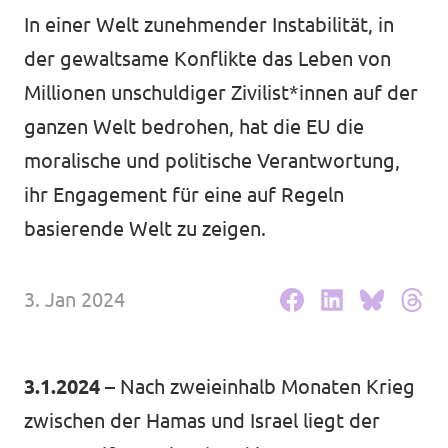
Volt Deutschland Merchandise Shop
In einer Welt zunehmender Instabilität, in
Unsere Events
der gewaltsame Konflikte das Leben von
Millionen unschuldiger Zivilist*innen auf der
ganzen Welt bedrohen, hat die EU die
Presse
moralische und politische Verantwortung,
ihr Engagement für eine auf Regeln
Mache bei uns mit!
basierende Welt zu zeigen.
Deine Spende für Volt!
3. Jan 2024
Jobs bei Volt
3.1.2024
– Nach zweieinhalb Monaten Krieg
zwischen der Hamas und Israel liegt der
Städteteams im Ruhrgebiet