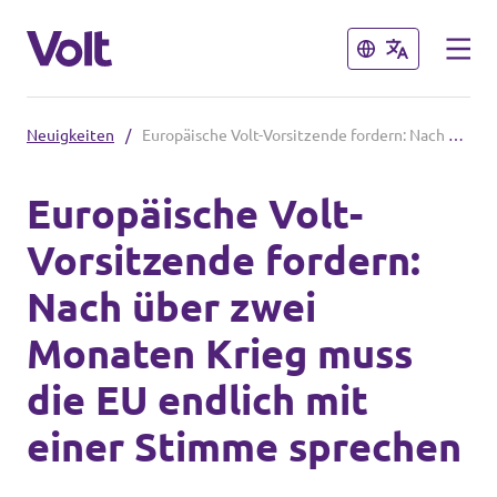
Schließen
Schließen
Neuigkeiten
/
Europäische Volt-Vorsitzende fordern: Nach über zwei Monaten Krieg muss die EU endlich mit einer Stimme sprechen
Volt in Nordrhein-Westfalen
Europäische Volt-
Website von Volt NRW
Vorsitzende fordern:
Programm
Volt vor Ort in NRW
Nach über zwei
Über Volt
Monaten Krieg muss
Volt in Deutschland
Menschen
die EU endlich mit
Website
einer Stimme sprechen
Volt in deinem Bundesland
Neuigkeiten