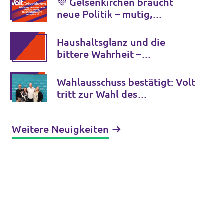
💜 Gelsenkirchen braucht
neue Politik – mutig,
lösungsorientiert, europäisch.
Haushaltsglanz und die
bittere Wahrheit –
Jugendamt-Schulden müssen
sofort aufgeklärt werden
Wahlausschuss bestätigt: Volt
tritt zur Wahl des
Ruhrparlaments an
Weitere Neuigkeiten