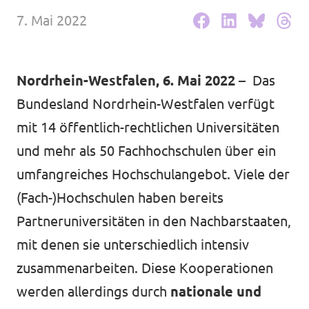
Volt Deutschland Merchandise Shop
7. Mai 2022
Unsere Events
Nordrhein-Westfalen, 6. Mai 2022
– Das
Presse
Bundesland Nordrhein-Westfalen verfügt
mit 14 öffentlich-rechtlichen Universitäten
Mache bei uns mit!
und mehr als 50 Fachhochschulen über ein
umfangreiches Hochschulangebot. Viele der
Deine Spende für Volt!
(Fach-)Hochschulen haben bereits
Jobs bei Volt
Partneruniversitäten in den Nachbarstaaten,
mit denen sie unterschiedlich intensiv
zusammenarbeiten. Diese Kooperationen
Städteteams im Ruhrgebiet
werden allerdings durch
nationale und