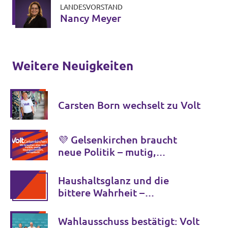
LANDESVORSTAND
Nancy Meyer
Weitere Neuigkeiten
Carsten Born wechselt zu Volt
💜 Gelsenkirchen braucht
neue Politik – mutig,
lösungsorientiert, europäisch.
Haushaltsglanz und die
bittere Wahrheit –
Jugendamt-Schulden müssen
sofort aufgeklärt werden
Wahlausschuss bestätigt: Volt