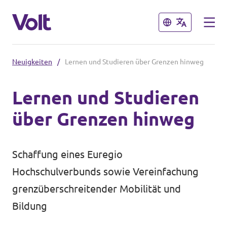
Schließen
Schließen
Neuigkeiten
/
Lernen und Studieren über Grenzen hinweg
Volt in Nordrhein-Westfalen
Lernen und Studieren
Website von Volt NRW
über Grenzen hinweg
Programm
Volt vor Ort in NRW
Über Volt
Schaffung eines Euregio
Volt in Deutschland
Hochschulverbunds sowie Vereinfachung
Menschen
Website
grenzüberschreitender Mobilität und
Bildung
Volt in deinem Bundesland
Neuigkeiten