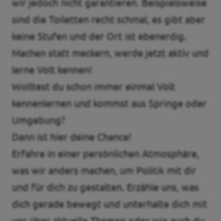
wir jedoch nicht garantieren. Beispielsweise
sind die Toiletten recht schmal, es gibt aber
Transparenz
keine Stufen und der Ort ist ebenerdig.
Datenschutz
Machen statt meckern, werde jetzt aktiv und
Impressum
lerne Volt kennen!
Kontakt
Wolltest du schon immer einmal Volt
kennenlernen und kommst aus Springe oder
Umgebung?
Dann ist hier deine Chance!
Erfahre in einer persönlichen Atmosphäre,
was wir anders machen, um Politik mit dir
und für dich zu gestalten. Erzähle uns, was
dich gerade bewegt und unterhalte dich mit
uns über aktuelle Themen oder wie auch du