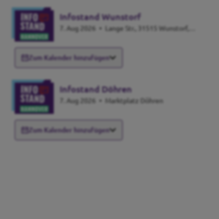
Infostand Wunstorf
7. Aug 2026
•
Lange Str., 31515 Wunstorf,
Germany
Zum Kalender hinzufügen
Infostand Döhren
7. Aug 2026
•
Marktplatz Döhren
Zum Kalender hinzufügen