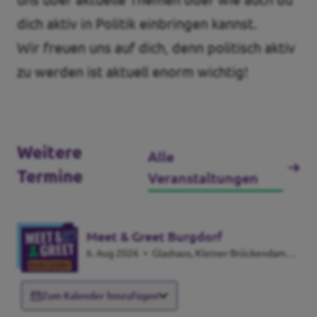
dich aktiv in Politik einbringen kannst.
Wir freuen uns auf dich, denn politisch aktiv
zu werden ist aktuell enorm wichtig!
Weitere
Alle
Termine
Veranstaltungen
Meet & Greet Burgdorf
6. Aug 2026
•
Glashaus, Kleiner Brückendamm
29, 31303 Burgdorf
Zum Kalender hinzufügen