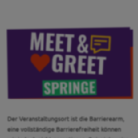
Volt Deutschland Merchandise Shop
Unsere Events
Kennenlernen und mitmachen
Deine Spende für Volt!
Jobs bei Volt
Events
Der Veranstaltungsort ist die Barrierearm,
eine vollständige Barrierefreiheit können