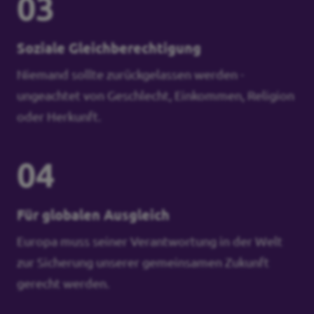
03
Soziale Gleichberechtigung
Niemand sollte zurückgelassen werden -
ungeachtet von Geschlecht, Einkommen, Religion
oder Herkunft.
04
Für globalen Ausgleich
Europa muss seiner Verantwortung in der Welt
zur Sicherung unserer gemeinsamen Zukunft
gerecht werden.