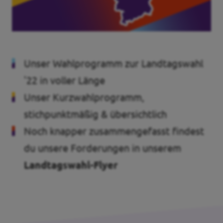
Transparenz
Datenschutz
Impressum
Unser Wahlprogramm zur Landtagswahl
'22 in voller Länge
Kontakt
Unser Kurzwahlprogramm,
stichpunktmäßig & übersichtlich
Noch knapper zusammengefasst findest
du unsere Forderungen in unserem
Landtagswahl-Flyer