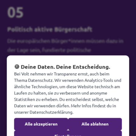
05
Politisch aktive Bürgerschaft
Die europäischen Bürger*innen müssen dazu in
der Lage sein, fundierte politische
Entscheidungen zu treffen, selbstständig über
🍪 Deine Daten. Deine Entscheidung.
Wahlen hinaus Einfluss auf die Politik zu nehmen
Bei Volt nehmen wir Transparenz ernst, auch beim
und ihre demokratischen Rechte auszuüben.
Thema Datenschutz. Wir verwenden Analytics-Tools und
ähnliche Technologien, um diese Website technisch am
Laufen zu halten, sie zu verbessern und anonyme
+1
Statistiken zu erheben. Du entscheidest selbst, welche
Daten wir verwenden dürfen. Mehr Infos findest du in
unserer Datenschutzerklärung.
EU Reform
Alle akzeptieren
Alle ablehnen
Wir lieben die EU - das heißt aber nicht, dass es