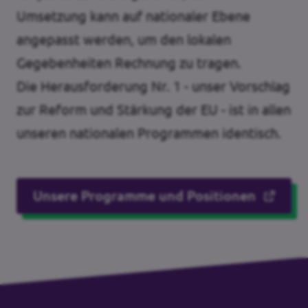
Umsetzung kann auf nationaler Ebene
angepasst werden, um den lokalen
Gegebenheiten Rechnung zu tragen.
Die Herausforderung Nr. 1 - unser Vorschlag
zur Reform und Stärkung der EU - ist in allen
unseren nationalen Programmen identisch.
Unsere Programme und Positionen