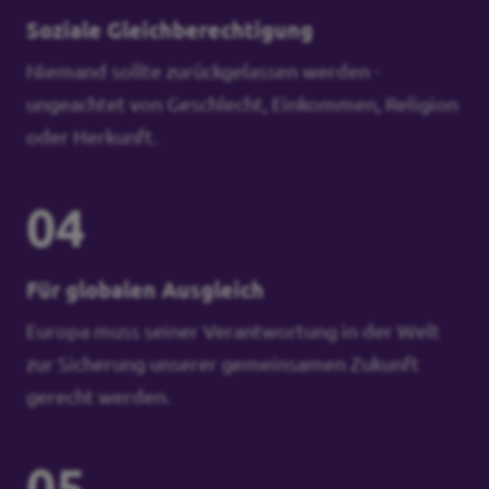
Soziale Gleichberechtigung
Niemand sollte zurückgelassen werden -
ungeachtet von Geschlecht, Einkommen, Religion
oder Herkunft.
04
Für globalen Ausgleich
Europa muss seiner Verantwortung in der Welt
zur Sicherung unserer gemeinsamen Zukunft
gerecht werden.
05