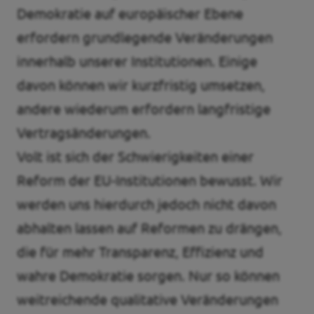
Demokratie auf europäischer Ebene
Transparenz
erfordern grundlegende Veränderungen
Datenschutz
innerhalb unserer Institutionen. Einige
davon können wir kurzfristig umsetzen,
Impressum
andere wiederum erfordern langfristige
Kontakt
Vertragsänderungen.
Volt ist sich der Schwierigkeiten einer
Reform der EU-Institutionen bewusst. Wir
werden uns hierdurch jedoch nicht davon
abhalten lassen auf Reformen zu drängen,
die für mehr Transparenz, Effizienz und
wahre Demokratie sorgen. Nur so können
weitreichende qualitative Veränderungen