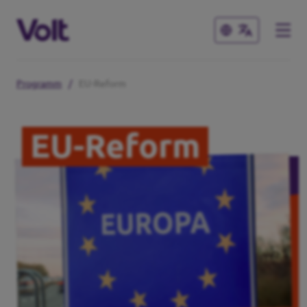
Schließen
Schließen
Programm
/
EU-Reform
Volt in Niedersachsen
EU-Reform
Website
Programm
Lokale Teams
Über Volt
Volt in Deutschland
Menschen
Website
Volt in deinem Bundesland
Neuigkeiten