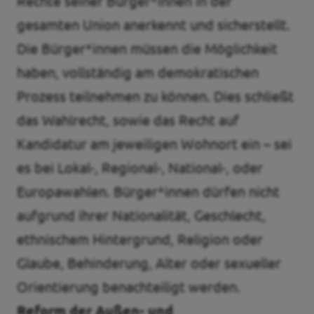
Rechte seiner Bürger*innen in der
gesamten Union anerkennt und sicherstellt.
Die Bürger*innen müssen die Möglichkeit
haben, vollständig am demokratischen
Prozess teilnehmen zu können. Dies schließt
das Wahlrecht, sowie das Recht auf
Kandidatur am jeweiligen Wohnort ein – sei
es bei Lokal-, Regional-, National-, oder
Europawahlen. Bürger*innen dürfen nicht
aufgrund ihrer Nationalität, Geschlecht,
ethnischem Hintergrund, Religion oder
Glaube, Behinderung, Alter oder sexueller
Orientierung benachteiligt werden.
Reform der Außen- und