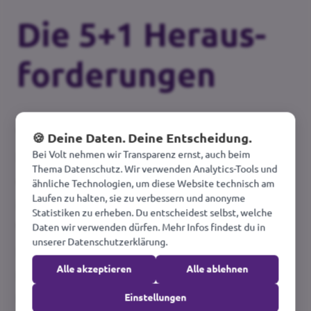
Die 5+1 Heraus­
forderungen
Volt hat 5+1 grundlegende
🍪 Deine Daten. Deine Entscheidung.
Bei Volt nehmen wir Transparenz ernst, auch beim
Herausforderungen definiert, die in jedem
Thema Datenschutz. Wir verwenden Analytics-Tools und
europäischen Land und in Europa als Ganzes
ähnliche Technologien, um diese Website technisch am
Laufen zu halten, sie zu verbessern und anonyme
in Angriff genommen werden müssen.
Statistiken zu erheben. Du entscheidest selbst, welche
Warum 5 + 1 Herausforderungen?
Daten wir verwenden dürfen. Mehr Infos findest du in
unserer Datenschutzerklärung.
Die 5 Herausforderungen sind im Grunde
Alle akzeptieren
Alle ablehnen
für jedes Land die gleichen, aber ihre
Umsetzung kann auf nationaler Ebene
Einstellungen