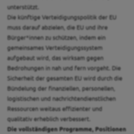
unterstützt.
Die künftige Verteidigungspolitik der EU
muss darauf abzielen, die EU und ihre
Bürger*innen zu schützen, indem ein
gemeinsames Verteidigungssystem
aufgebaut wird, das wirksam gegen
Bedrohungen in nah und fern vorgeht. Die
Sicherheit der gesamten EU wird durch die
Bündelung der finanziellen, personellen,
logistischen und nachrichtendienstlichen
Ressourcen weitaus effizienter und
qualitativ erheblich verbessert.
Die vollständigen Programme, Positionen