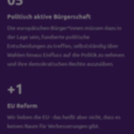
Politisch aktive Bürgerschaft
Die europäischen Bürger*innen müssen dazu in
der Lage sein, fundierte politische
Entscheidungen zu treffen, selbstständig über
Wahlen hinaus Einfluss auf die Politik zu nehmen
und ihre demokratischen Rechte auszuüben.
+1
EU Reform
Wir lieben die EU - das heißt aber nicht, dass es
keinen Raum für Verbesserungen gibt.