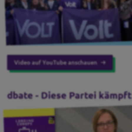
Volt Deutschland Merchandise Shop
Unsere Events
Kennenlernen und mitmachen
Deine Spende für Volt!
Video auf YouTube anschauen
Jobs bei Volt
dbate - Diese Partei kämpf
Events