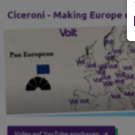
Ciceroni - Making Europe d
Video auf YouTube anschauen