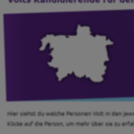
Hier siehst du welche Personen Volt in den jew
Klicke auf die Person, um mehr über sie zu erfa