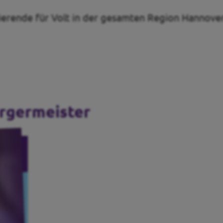
dierende für Volt in der gesamten Region Hannove
rgermeister