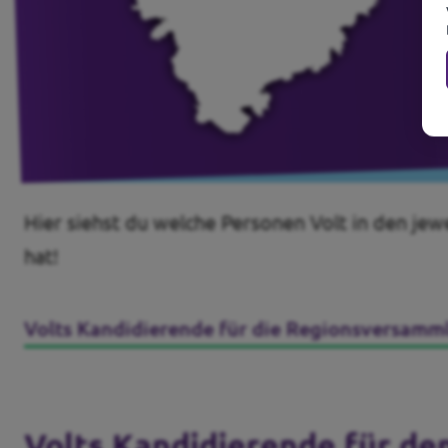
Hier siehst du welche Personen Volt in den je
hat!
Volts Kandidierende für die Regionsversamm
Volts Kandidierende für de