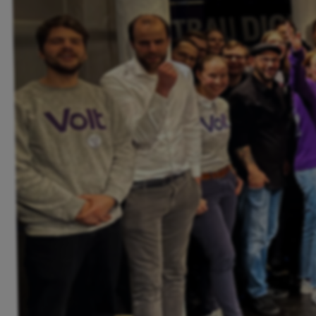
Volt Deutschland Merchandise Shop
Unsere Events
Kennenlernen und mitmachen
Deine Spende für Volt!
Jobs bei Volt
Events