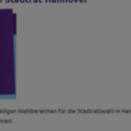
eiligen Wahlbereichen für die Stadtratswahl in Han
hren!