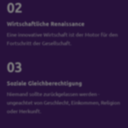
02
Wirtschaftliche Renaissance
Eine innovative Wirtschaft ist der Motor für den
Fortschritt der Gesellschaft.
03
Soziale Gleichberechtigung
Niemand sollte zurückgelassen werden -
ungeachtet von Geschlecht, Einkommen, Religion
oder Herkunft.