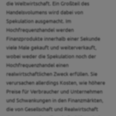
die Weltwirtschaft. Ein Großteil des
Handelsvolumens wird dabei von
Spekulation ausgemacht. Im
Hochfrequenzhandel werden
Finanzprodukte innerhalb einer Sekunde
viele Male gekauft und weiterverkauft,
wobei weder die Spekulation noch der
Hochfrequenzhandel einen
realwirtschaftlichen Zweck erfüllen. Sie
verursachen allerdings Kosten, wie höhere
Preise für Verbraucher und Unternehmen
und Schwankungen in den Finanzmärkten,
die von Gesellschaft und Realwirtschaft