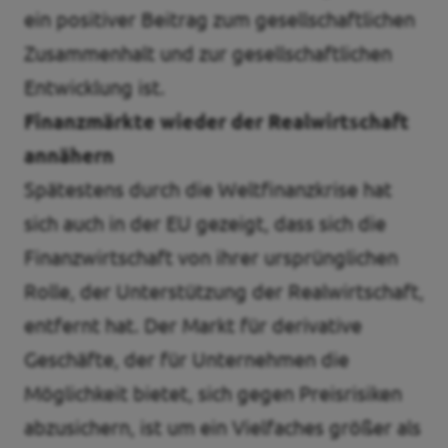
ein positiver Beitrag zum gesellschaftlichen
Zusammenhalt und zur gesellschaftlichen
Entwicklung ist.
Finanzmärkte wieder der Realwirtschaft
annähern
Spätestens durch die Weltfinanzkrise hat
sich auch in der EU gezeigt, dass sich die
Finanzwirtschaft von ihrer ursprünglichen
Rolle, der Unterstützung der Realwirtschaft,
entfernt hat. Der Markt für derivative
Geschäfte, der für Unternehmen die
Möglichkeit bietet, sich gegen Preisrisiken
abzusichern, ist um ein Vielfaches größer als