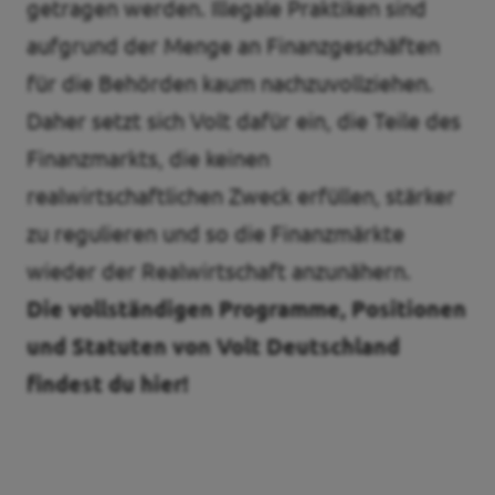
getragen werden. Illegale Praktiken sind
aufgrund der Menge an Finanzgeschäften
für die Behörden kaum nachzuvollziehen.
Daher setzt sich Volt dafür ein, die Teile des
Finanzmarkts, die keinen
realwirtschaftlichen Zweck erfüllen, stärker
zu regulieren und so die Finanzmärkte
wieder der Realwirtschaft anzunähern.
Die vollständigen Programme, Positionen
und Statuten von Volt Deutschland
findest du hier!