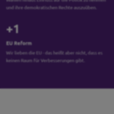
und ihre demokratischen Rechte auszuüben.
+1
EU Reform
Wir lieben die EU - das heißt aber nicht, dass es
keinen Raum für Verbesserungen gibt.