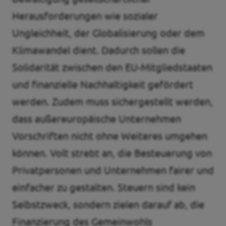
Herausforderungen wie sozialer
Ungleichheit, der Globalisierung oder dem
Klimawandel dient. Dadurch sollen die
Solidarität zwischen den EU-Mitgliedstaaten
und finanzielle Nachhaltigkeit gefördert
werden. Zudem muss sichergestellt werden,
dass außereuropäische Unternehmen
Vorschriften nicht ohne Weiteres umgehen
können. Volt strebt an, die Besteuerung von
Privatpersonen und Unternehmen fairer und
einfacher zu gestalten. Steuern sind kein
Selbstzweck, sondern zielen darauf ab, die
Finanzierung des Gemeinwohls