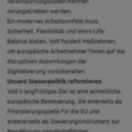
verantwortungsvollen Rahmen
vorangetrieben werden.
Ein modernes Arbeitsumfeld muss
Sicherheit, Flexibilität und Work-Life-
Balance bieten. Volt fordert Maßnahmen,
um europäische Arbeitnehmer*innen auf die
disruptiven Auswirkungen der
Digitalisierung vorzubereiten.
Unsere Steuerpolitik reformieren
Volt’s langfristiges Ziel ist eine einheitliche,
europäische Besteuerung, die einerseits als
Finanzierungsquelle für die EU und
andererseits als Steuerungsinstrument zur
Bewältigung gesellschaftlicher