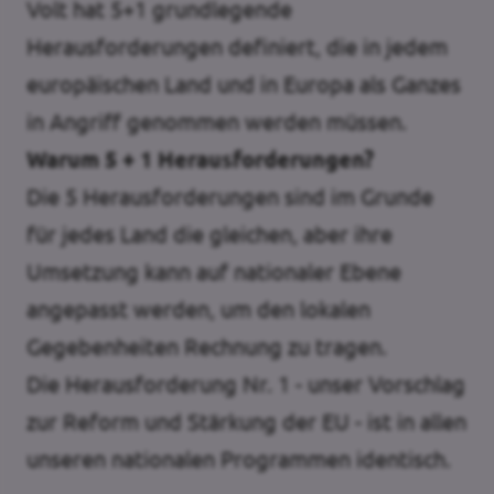
Volt hat 5+1 grundlegende
Herausforderungen definiert, die in jedem
europäischen Land und in Europa als Ganzes
in Angriff genommen werden müssen.
Warum 5 + 1 Herausforderungen?
Die 5 Herausforderungen sind im Grunde
für jedes Land die gleichen, aber ihre
Umsetzung kann auf nationaler Ebene
angepasst werden, um den lokalen
Gegebenheiten Rechnung zu tragen.
Die Herausforderung Nr. 1 - unser Vorschlag
zur Reform und Stärkung der EU - ist in allen
unseren nationalen Programmen identisch.