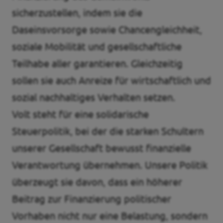
sicherzustellen, indem sie die
Daseinsvorsorge sowie Chancengleichheit,
soziale Mobilität und gesellschaftliche
Teilhabe aller garantieren. Gleichzeitig
sollen sie auch Anreize für wirtschaftlich und
sozial nachhaltiges Verhalten setzen.
Volt steht für eine solidarische
Steuerpolitik, bei der die starken Schultern
unserer Gesellschaft bewusst finanzielle
Verantwortung übernehmen. Unsere Politik
überzeugt sie davon, dass ein höherer
Beitrag zur Finanzierung politischer
Vorhaben nicht nur eine Belastung, sondern