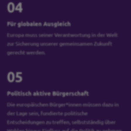
04
Für globalen Ausgleich
Europa muss seiner Verantwortung in der Welt
zur Sicherung unserer gemeinsamen Zukunft
gerecht werden.
05
Politisch aktive Bürgerschaft
Die europäischen Bürger*innen müssen dazu in
der Lage sein, fundierte politische
Entscheidungen zu treffen, selbstständig über
Wahlen hinaus Einfluss auf die Politik zu nehmen