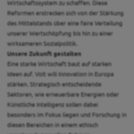
Wirtschaftssystem zu schaffen. Diese
Reformen erstrecken sich von der Stärkung
des Mittelstands über eine faire Verteilung
unserer Wertschöpfung bis hin zu einer
wirksameren Sozialpolitik.
Unsere Zukunft gestalten
Eine starke Wirtschaft baut auf starken
Ideen auf. Volt will Innovation in Europa
stärken. Strategisch entscheidende
Sektoren, wie erneuerbare Energien oder
Künstliche Intelligenz sollen dabei
besonders im Fokus liegen und Forschung in
diesen Bereichen in einem ethisch