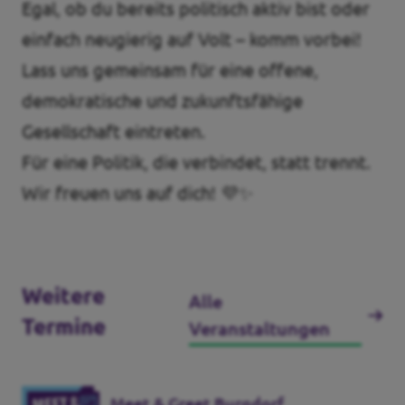
Egal, ob du bereits politisch aktiv bist oder
einfach neugierig auf Volt – komm vorbei!
Lass uns gemeinsam für eine offene,
demokratische und zukunftsfähige
Gesellschaft eintreten.
Für eine Politik, die verbindet, statt trennt.
Wir freuen uns auf dich! 💜✨
Weitere
Alle
Termine
Veranstaltungen
Meet & Greet Burgdorf