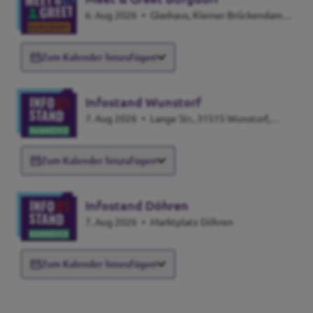
6. Aug 2026
•
Glashaus, Kleiner Brückendamm
29, 31303 Burgdorf
Zum Kalender hinzufügen
Infostand Wunstorf
7. Aug 2026
•
Lange Str., 31515 Wunstorf,
Germany
Zum Kalender hinzufügen
Infostand Döhren
7. Aug 2026
•
Marktplatz Döhren
Zum Kalender hinzufügen