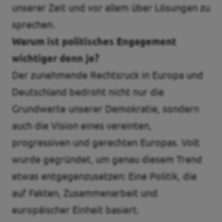
unserer Zeit und vor allem über Lösungen zu
sprechen.
Warum ist politisches Engagement
wichtiger denn je?
Der zunehmende Rechtsruck in Europa und
Deutschland bedroht nicht nur die
Grundwerte unserer Demokratie, sondern
auch die Vision eines vereinten,
progressiven und gerechten Europas. Volt
wurde gegründet, um genau diesem Trend
etwas entgegenzusetzen: Eine Politik, die
auf Fakten, Zusammenarbeit und
europäischer Einheit basiert.