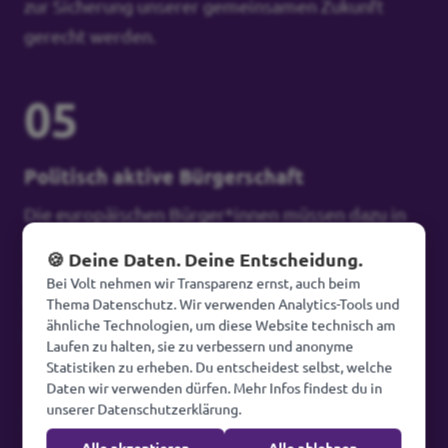
zur Sicherung unserer gemeinsamen Zukunft
gerecht werden.
05
Politisch aktive Bürgerschaft
Die europäischen Bürger*innen müssen dazu in
der Lage sein, fundierte politische
🍪 Deine Daten. Deine Entscheidung.
Entscheidungen zu treffen, selbstständig über
Bei Volt nehmen wir Transparenz ernst, auch beim
Wahlen hinaus Einfluss auf die Politik zu nehmen
Thema Datenschutz. Wir verwenden Analytics-Tools und
ähnliche Technologien, um diese Website technisch am
und ihre demokratischen Rechte auszuüben.
Laufen zu halten, sie zu verbessern und anonyme
Statistiken zu erheben. Du entscheidest selbst, welche
Daten wir verwenden dürfen. Mehr Infos findest du in
+1
unserer Datenschutzerklärung.