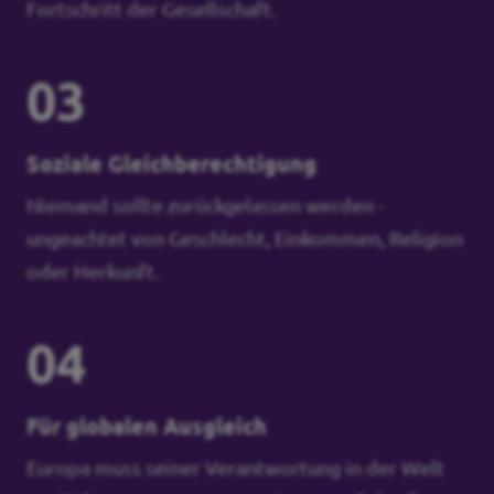
Fortschritt der Gesellschaft.
03
Soziale Gleichberechtigung
Niemand sollte zurückgelassen werden -
ungeachtet von Geschlecht, Einkommen, Religion
oder Herkunft.
04
Für globalen Ausgleich
Europa muss seiner Verantwortung in der Welt