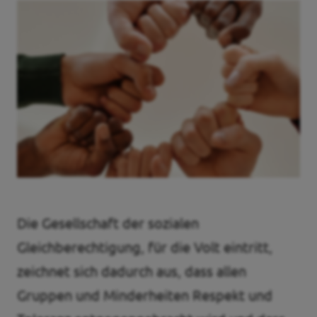
Volt Deutschland Merchandise Shop
Unsere Events
Kennenlernen und mitmachen
Deine Spende für Volt!
Jobs bei Volt
Die Gesellschaft der sozialen
Gleichberechtigung, für die Volt eintritt,
Events
zeichnet sich dadurch aus, dass allen
Gruppen und Minderheiten Respekt und