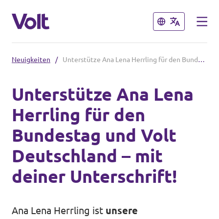
Schließen
Schließen
Neuigkeiten
/
Unterstütze Ana Lena Herrling für den Bundestag und Volt Deutschland – mit deiner Unterschrift!
Volt in Hessen
Unterstütze Ana Lena
Website
Herrling für den
Programm
Lokale Teams
Bundestag und Volt
Über Volt
Deutschland – mit
Volt in Deutschland
Menschen
deiner Unterschrift!
Website
Volt in deinem Bundesland
Neuigkeiten
Ana Lena Herrling ist
unsere