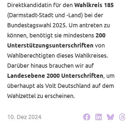
Volt Deutschland Merchandise Shop
Direktkandidatin für den
Wahlkreis 185
Unsere Events
(Darmstadt-Stadt und -Land) bei der
Bundestagswahl 2025. Um antreten zu
können, benötigt sie mindestens
200
Deine Spende für Volt!
Unterstützungsunterschriften
von
Wahlberechtigten dieses Wahlkreises.
Mache bei uns mit!
Darüber hinaus brauchen wir auf
Fraktion im Stadtparlament
Landesebene 2000 Unterschriften
, um
überhaupt als Volt Deutschland auf dem
Leichte Sprache
Wahlzettel zu erscheinen.
Jobs bei Volt Hessen
10. Dez 2024