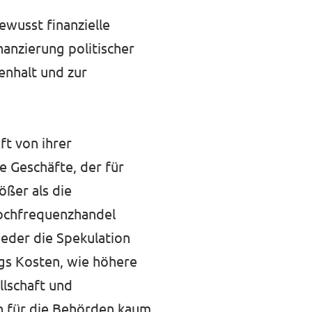
bewusst finanzielle
anzierung politischer
enhalt und zur
ft von ihrer
e Geschäfte, der für
ößer als die
Hochfrequenzhandel
eder die Spekulation
ngs Kosten, wie höhere
lschaft und
en für die Behörden kaum