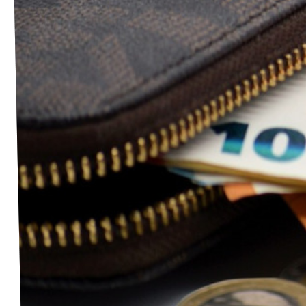
Volt Deutschland Merchandise Shop
Unsere Events
Deine Spende für Volt!
Mache bei uns mit!
Fraktion im Stadtparlament
Leichte Sprache
Jobs bei Volt Hessen