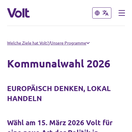
Schließen
Schließen
Volt in Hessen
Welche Ziele hat Volt?
/
Unsere Programme
Website
Kommunalwahl 2026
Programm
Lokale Teams
Über Volt
EUROPÄISCH DENKEN, LOKAL
Volt in Deutschland
HANDELN
Menschen
Website
Wähl am
15. März 2026
Volt für
Volt in deinem Bundesland
Neuigkeiten