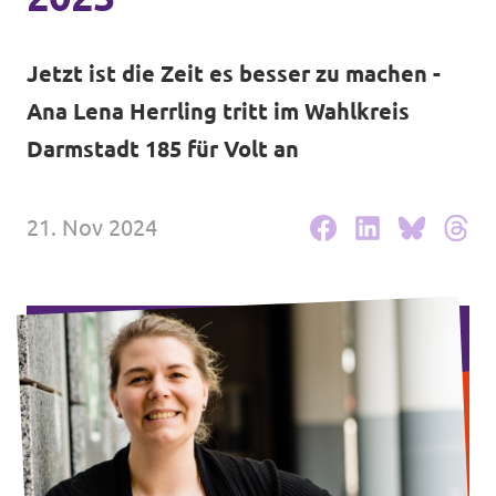
Volt Deutschland Merchandise Shop
Unsere Events
Jetzt ist die Zeit es besser zu machen -
Ana Lena Herrling tritt im Wahlkreis
Darmstadt 185 für Volt an
Deine Spende für Volt!
Mache bei uns mit!
21. Nov 2024
Fraktion im Stadtparlament
Leichte Sprache
Jobs bei Volt Hessen