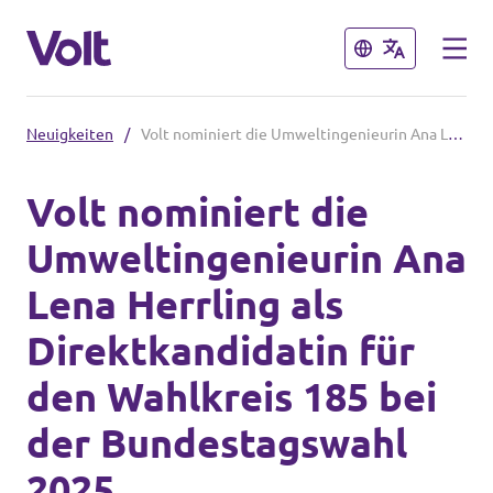
Schließen
Schließen
Neuigkeiten
/
Volt nominiert die Umweltingenieurin Ana Lena Herrling als Direktkandidatin für den Wahlkreis 185 bei der Bundestagswahl 2025
Volt in Hessen
Volt nominiert die
Website
Umweltingenieurin Ana
Programm
Lokale Teams
Lena Herrling als
Über Volt
Direktkandidatin für
Volt in Deutschland
Menschen
den Wahlkreis 185 bei
Website
der Bundestagswahl
Volt in deinem Bundesland
Neuigkeiten
2025