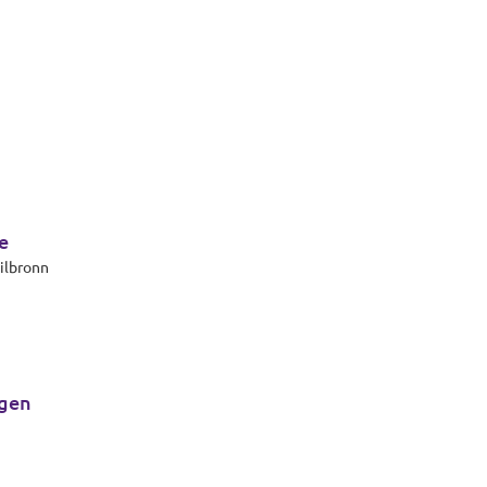
e
ilbronn
ngen