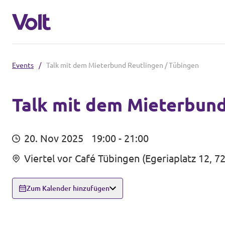
Events
/
Talk mit dem Mieterbund Reutlingen / Tübingen
Volt in Baden-Württemberg
Lokale Teams
Talk mit dem Mieterbund
Programm
Volt in Deutschland
20. Nov 2025
19:00 - 21:00
Über Volt
Viertel vor Café Tübingen (Egeriaplatz 12, 
Website
Menschen
Volt in deinem Bundesland
Zum Kalender hinzufügen
Volt Deutschland Merchandise Shop
Neuigkeiten