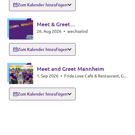
Zum Kalender hinzufügen
Meet & Greet
26. Aug 2026
•
wechselnd
Zollernalbkreis/Sigmaringen
Zum Kalender hinzufügen
Meet and Greet Mannheim
1. Sep 2026
•
Frida Love Café & Restaurant, G3
6-7, 68159 Mannheim
Zum Kalender hinzufügen