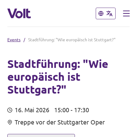
Schließen
Schließen
Events
/
Stadtführung: "Wie europäisch ist Stuttgart?"
Volt in Baden-Württemberg
Lokale Teams
Stadtführung: "Wie
europäisch ist
Programm
Volt in Deutschland
Stuttgart?"
Über Volt
Website
Menschen
16. Mai 2026
15:00 - 17:30
Volt in deinem Bundesland
Treppe vor der Stuttgarter Oper
Volt Deutschland Merchandise Shop
Neuigkeiten