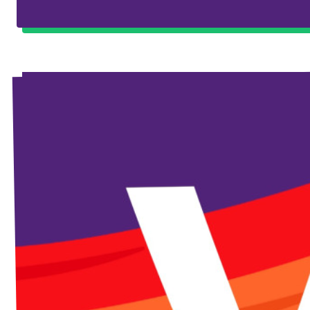
Unsere Events
Mache bei uns mit!
Deine Spende für Volt!
Jobs bei Volt
Unsere Teams in BW