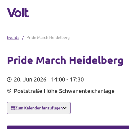
Events
/
Pride March Heidelberg
Volt in Baden-Württemberg
Lokale Teams
Pride March Heidelberg
Programm
Volt in Deutschland
20. Jun 2026
14:00 - 17:30
Über Volt
Poststraße Höhe Schwanenteichanlage
Website
Menschen
Volt in deinem Bundesland
Zum Kalender hinzufügen
Volt Deutschland Merchandise Shop
Neuigkeiten