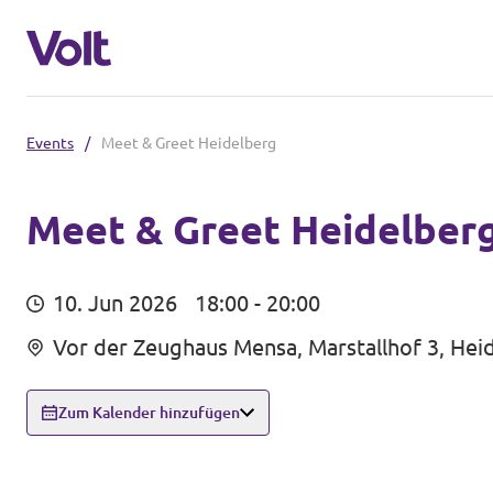
Events
/
Meet & Greet Heidelberg
Volt in Baden-Württemberg
Lokale Teams
Meet & Greet Heidelber
Programm
Volt in Deutschland
10. Jun 2026
18:00 - 20:00
Über Volt
Vor der Zeughaus Mensa, Marstallhof 3, Hei
Website
Menschen
Volt in deinem Bundesland
Zum Kalender hinzufügen
Volt Deutschland Merchandise Shop
Neuigkeiten