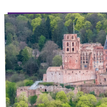
Unsere Events
Mache bei uns mit!
Deine Spende für Volt!
Jobs bei Volt
Unsere Teams in BW