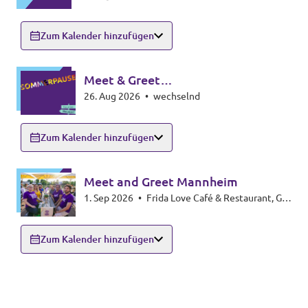
Zum Kalender hinzufügen
Meet & Greet
26. Aug 2026
•
wechselnd
Zollernalbkreis/Sigmaringen
Zum Kalender hinzufügen
Meet and Greet Mannheim
1. Sep 2026
•
Frida Love Café & Restaurant, G3
6-7, 68159 Mannheim
Zum Kalender hinzufügen