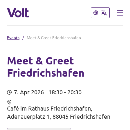
Schließen
Schließen
Events
/
Meet & Greet Friedrichshafen
Volt in Baden-Württemberg
Lokale Teams
Meet & Greet
Friedrichshafen
Programm
Volt in Deutschland
Über Volt
7. Apr 2026
18:30 - 20:30
Website
Menschen
Volt in deinem Bundesland
Café im Rathaus Friedrichshafen,
Adenauerplatz 1, 88045 Friedrichshafen
Volt Deutschland Merchandise Shop
Neuigkeiten