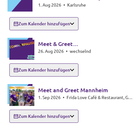
1. Aug 2026
•
Karlsruhe
Zum Kalender hinzufügen
Meet & Greet
26. Aug 2026
•
wechselnd
Zollernalbkreis/Sigmaringen
Zum Kalender hinzufügen
Meet and Greet Mannheim
1. Sep 2026
•
Frida Love Café & Restaurant, G3
6-7, 68159 Mannheim
Zum Kalender hinzufügen