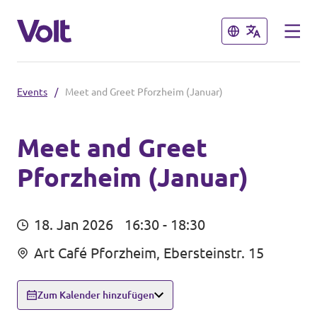
Schließen
Schließen
Events
/
Meet and Greet Pforzheim (Januar)
Volt in Baden-Württemberg
Lokale Teams
Meet and Greet
Pforzheim (Januar)
Programm
Volt in Deutschland
Über Volt
18. Jan 2026
16:30 - 18:30
Website
Menschen
Art Café Pforzheim, Ebersteinstr. 15
Volt in deinem Bundesland
Volt Deutschland Merchandise Shop
Zum Kalender hinzufügen
Neuigkeiten