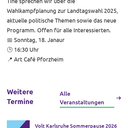
Tine sprechen wir über die
Wahlkampfplanung zur Landtagswahl 2025,
Transparenz
aktuelle politische Themen sowie das neue
Datenschutz
Programm. Offen für alle Interessierten.
Impressum
📅 Sonntag, 18. Janaur
🕒 16:30 Uhr
📍 Art Café Pforzheim
Weitere
Alle
Termine
Veranstaltungen
Volt Karlsruhe Sommerpause 2026