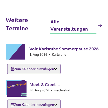
Transparenz
Weitere
Datenschutz
Alle
Termine
Veranstaltungen
Impressum
Volt Karlsruhe Sommerpause 2026
1. Aug 2026
•
Karlsruhe
Zum Kalender hinzufügen
Meet & Greet
26. Aug 2026
•
wechselnd
Zollernalbkreis/Sigmaringen
Zum Kalender hinzufügen