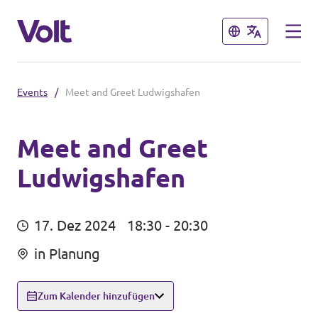
Schließen
Schließen
Events
/
Meet and Greet Ludwigshafen
Volt in Baden-Württemberg
Lokale Teams
Meet and Greet
Ludwigshafen
Programm
Volt in Deutschland
Über Volt
17. Dez 2024
18:30 - 20:30
Website
Menschen
in Planung
Volt in deinem Bundesland
Volt Deutschland Merchandise Shop
Zum Kalender hinzufügen
Neuigkeiten